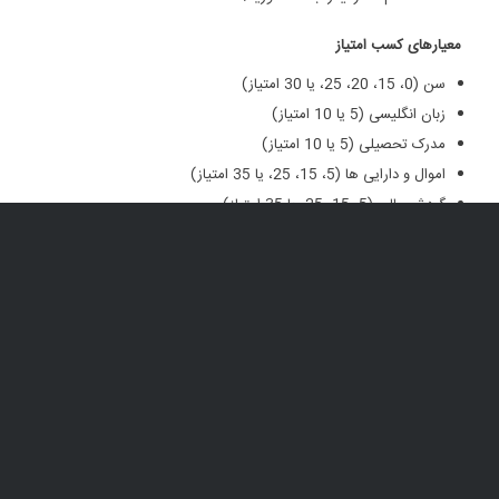
معیارهای کسب امتیاز
سن (0، 15، 20، 25، یا 30 امتیاز)
زبان انگلیسی (5 یا 10 امتیاز)
مدرک تحصیلی (5 یا 10 امتیاز)
اموال و دارایی‏ ها (5، 15، 25، یا 35 امتیاز)
گردش مالی (5، 15، 25، یا 35 امتیاز)
تجربه سرمایه‏ گذاری (10 یا 15 امتیاز)
تأیید ویژه اسپانسر (10 امتیاز)
نوآوری تجاری (5، 10، یا 15 امتیاز)
برای اطلاع از جزئیات جدول امتیازبندی ویزای 188، می‏توانید به این
لینک
مراجعه کنید.
* ممکن است هزینه‏ ها و حداقل امتیاز لازم از زمان تدوین این متن تا
کنون تغییر کرده باشد. شما می‏توانید برای کسب آخرین اطلاعات درمورد
شرایط این ویزا با ما تماس بگیرید.
توجه: کلیه مدارک باید به زبان انگلیسی بوده یا به صورت رسمی به