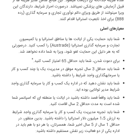
شده هزینه جداگانه‏ ای دریافت می‏شود. این مبالغ شامل سایر هزینه‏ ها از
قبیل آزمایش‏ های پزشکی نمی‏باشد. درصورت احراز شرایط، دارندگان این
ویزا می‏توانند از طریق ویزای دائم نوآوری تجاری و سرمایه‏ گذاری (رده
888) برای اخذ تابعیت استرالیا اقدام کنند.
معیارهای اصلی
شما باید حمایت یکی از ایالت‏ ها یا مناطق استرالیا و یا کمیسیون
تجارت و سرمایه گذاری استرالیا (Austrade) را کسب کنید. درصورتی‏
که به هر دلیل این حمایت لغو شود، ویزا به شما داده نخواهد شد.
*
برای دعوت شدن، شما باید حداقل 65 امتیاز کسب کنید.
شما باید حداقل 3 سال تجربه موفق در مدیریت یک یا چند کسب و کار
یا سرمایه‏گذاری واجد شرایط را داشته باشید.
شما باید نشان دهید که در اداره یک کسب و کار یا سرمایه‏ گذاری واجد
شرایط مدیر توانایی بوده‏ اید.
شما باید واقعاً قصد داشته باشید در ایالت یا منطقه‏ ای که اسپانسر شما
شده است به مدت حداقل 2 سال اقامت کنید.
شما باید تجربه مدیریت یک کسب و کار یا سرمایه‏ گذاری واجد شرایط
به ارزش 1،5 میلیون دلار استرالیا را داشته باشید. بدین منظور، در
حداقل 1 سال از 5 سال اخیر شما، همسرتان، یا هر دو با هم باید در
اداره یکی از دو فعالیت زیر نقش مستقیم داشته باشید: