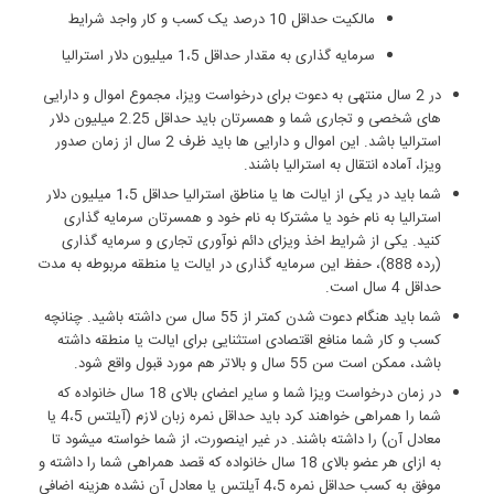
مالکیت حداقل 10 درصد یک کسب و کار واجد شرایط
سرمایه ‏گذاری به مقدار حداقل 1،5 میلیون دلار استرالیا
در 2 سال منتهی به دعوت برای درخواست ویزا، مجموع اموال و دارایی‏
های شخصی و تجاری شما و همسرتان باید حداقل 2.25 میلیون دلار
استرالیا باشد. این اموال و دارایی‏ ها باید ظرف 2 سال از زمان صدور
ویزا، آماده انتقال به استرالیا باشند.
شما باید در یکی از ایالت‏ ها یا مناطق استرالیا حداقل 1،5 میلیون دلار
استرالیا به نام خود یا مشترکا به نام خود و همسرتان سرمایه‏ گذاری
کنید. یکی از شرایط اخذ ویزای دائم نوآوری تجاری و سرمایه‏ گذاری
(رده 888)، حفظ این سرمایه‏ گذاری در ایالت یا منطقه مربوطه به مدت
حداقل 4 سال است.
شما باید هنگام دعوت شدن کمتر از 55 سال سن داشته باشید. چنانچه
کسب و کار شما منافع اقتصادی استثنایی برای ایالت یا منطقه داشته
باشد، ممکن است سن 55 سال و بالاتر هم مورد قبول واقع شود.
در زمان درخواست ویزا شما و سایر اعضای بالای 18 سال خانواده که
شما را همراهی خواهند کرد باید حداقل نمره زبان لازم (آیلتس 4،5 یا
معادل آن) را داشته باشند. در غیر این‏صورت، از شما خواسته می‏شود تا
به ازای هر عضو بالای 18 سال خانواده که قصد همراهی شما را داشته و
موفق به کسب حداقل نمره 4،5 آیلتس یا معادل آن نشده هزینه اضافی