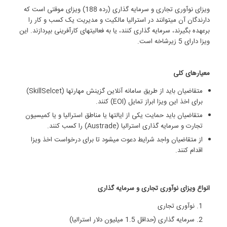
ویزای نوآوری تجاری و سرمایه‏ گذاری (رده 188) ویزای موقتی است که
دارندگان آن می‏توانند در استرالیا مالکیت و مدیریت یک کسب و کار را
برعهده بگیرند، سرمایه ‏گذاری کنند، یا به فعالیت‏های کارآفرینی بپردازند. این
ویزا دارای 5 زیرشاخه است.
معیارهای کلی
متقاضیان باید از طریق سامانه آنلاین گزینش مهارت‏ها (SkillSelcet)
برای اخذ این ویزا ابراز تمایل (EOI) کنند.
متقاضیان باید حمایت یکی از ایالت‏ها یا مناطق استرالیا و یا کمیسیون
تجارت و سرمایه گذاری استرالیا (Austrade) را کسب کنند.
از متقاضیان واجد شرایط دعوت می‏شود تا برای درخواست اخذ ویزا
اقدام کنند.
انواع ویزای نوآوری تجاری و سرمایه گذاری
نوآوری تجاری
سرمایه‏ گذاری (حداقل 1.5 میلیون دلار استرالیا)